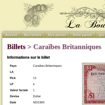
Accueil
Nos billets
Nos pièces
Votre panier
Qui
Billets
> Caraïbes Britanniques
Informations sur le billet
Pays
Caraïbes Britanniques
LA
Pick
13
LP
e
Valeur faciale
1
Devise
Dollar
Date
ND/1965