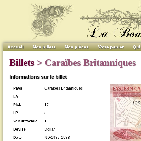
Accueil
Nos billets
Nos pièces
Votre panier
Qui
Billets
> Caraïbes Britanniques
Informations sur le billet
Pays
Caraïbes Britanniques
LA
Pick
17
LP
a
Valeur faciale
1
Devise
Dollar
Date
ND/1985-1988