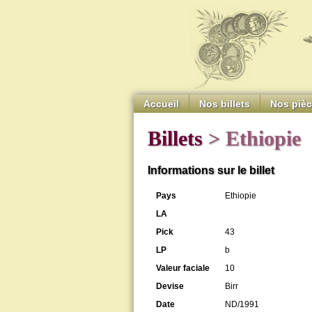
Accueil
Nos billets
Nos piè
Billets
> Ethiopie
Informations sur le billet
Pays
Ethiopie
LA
Pick
43
LP
b
Valeur faciale
10
Devise
Birr
Date
ND/1991