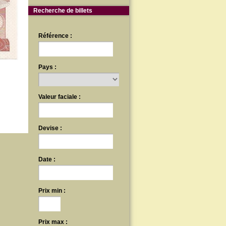
Recherche de billets
Référence :
Pays :
Valeur faciale :
Devise :
Date :
Prix min :
Prix max :