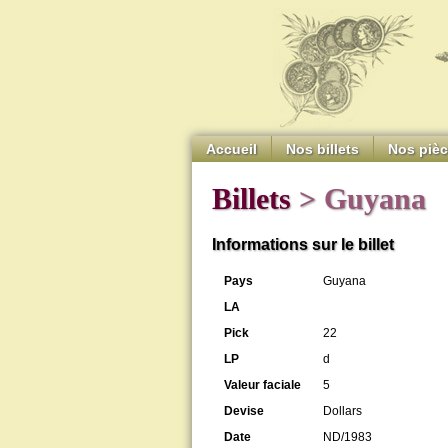
Accueil
Nos billets
Nos piè
Billets
> Guyana
Informations sur le billet
Pays
Guyana
LA
Pick
22
LP
d
Valeur faciale
5
Devise
Dollars
Date
ND/1983