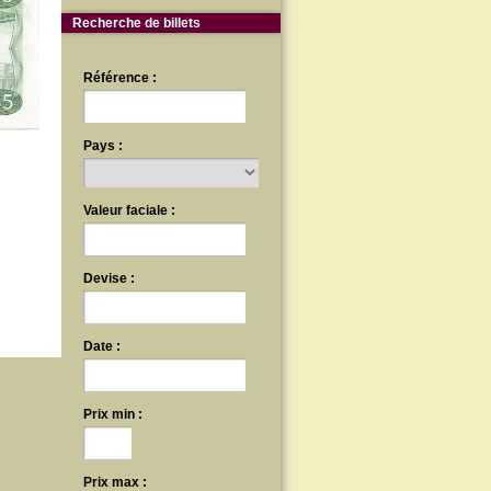
Recherche de billets
Référence :
Pays :
Valeur faciale :
Devise :
Date :
Prix min :
Prix max :