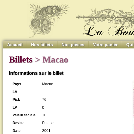
Accueil
Nos billets
Nos pièces
Votre panier
Qui
Billets
> Macao
Informations sur le billet
Pays
Macao
LA
Pick
76
LP
b
Valeur faciale
10
Devise
Patacas
Date
2001