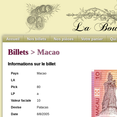
Accueil
Nos billets
Nos pièces
Votre panier
Qui
Billets
> Macao
Informations sur le billet
Pays
Macao
LA
Pick
80
LP
a
Valeur faciale
10
Devise
Patacas
Date
8/8/2005