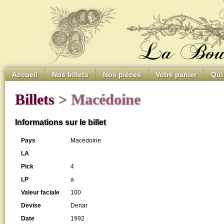
Accueil
Nos billets
Nos pièces
Votre panier
Qui
Billets
> Macédoine
Informations sur le billet
Pays
Macédoine
LA
Pick
4
LP
a
Valeur faciale
100
Devise
Denar
Date
1992