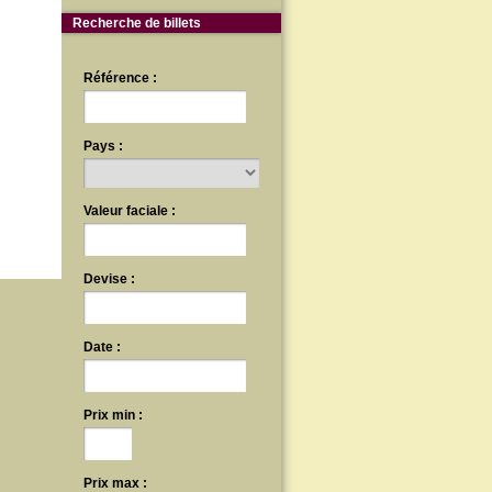
Recherche de billets
Référence :
Pays :
Valeur faciale :
Devise :
Date :
Prix min :
Prix max :