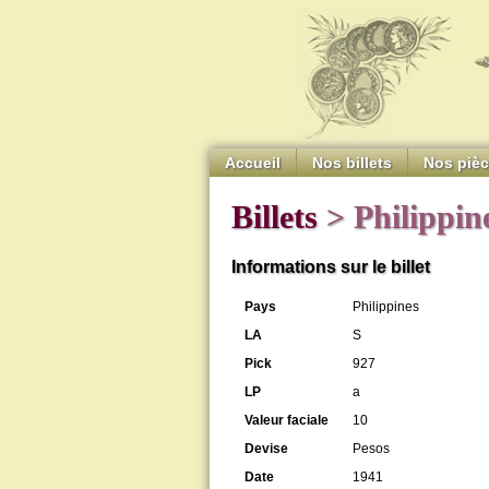
Accueil
Nos billets
Nos piè
Billets
> Philippin
Informations sur le billet
Pays
Philippines
LA
S
Pick
927
LP
a
Valeur faciale
10
Devise
Pesos
Date
1941