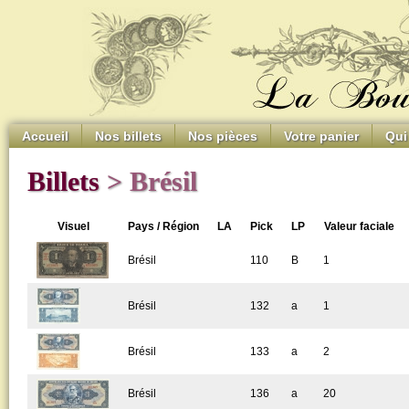
Accueil
Nos billets
Nos pièces
Votre panier
Qui
Billets
> Brésil
Visuel
Pays / Région
LA
Pick
LP
Valeur faciale
Brésil
110
B
1
Brésil
132
a
1
Brésil
133
a
2
Brésil
136
a
20