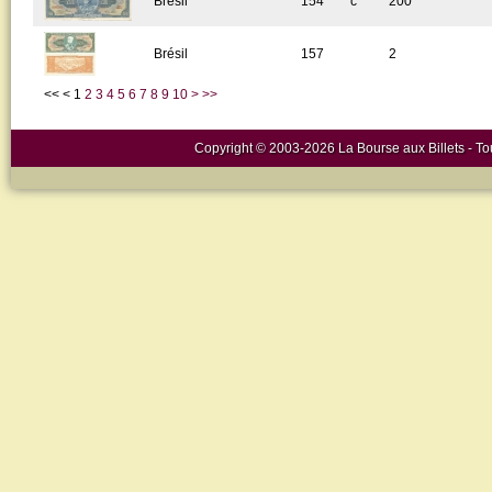
Brésil
154
c
200
Brésil
157
2
<<
<
1
2
3
4
5
6
7
8
9
10
>
>>
Copyright © 2003-2026 La Bourse aux Billets - Tou