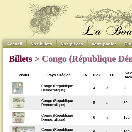
Accueil
Nos billets
Nos pièces
Votre panier
Qui
Billets
> Congo (République Dém
Val
Visuel
Pays / Région
LA
Pick
LP
faci
Congo (République
4
a
20
Démocratique)
Congo (République
5
a
50
Démocratique)
Congo (République
6
a
100
Démocratique)
Congo (République
6
s
100