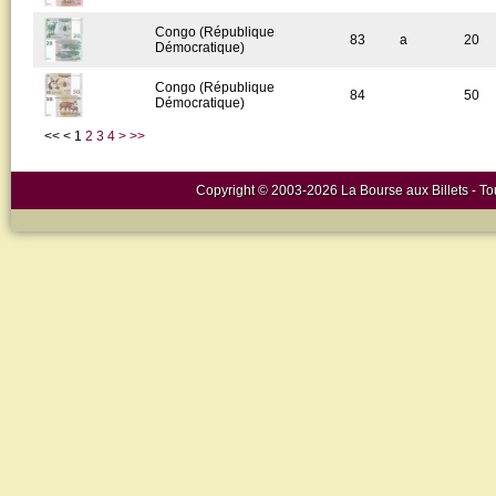
Congo (République
83
a
20
Démocratique)
Congo (République
84
50
Démocratique)
<<
<
1
2
3
4
>
>>
Copyright © 2003-2026 La Bourse aux Billets - Tou