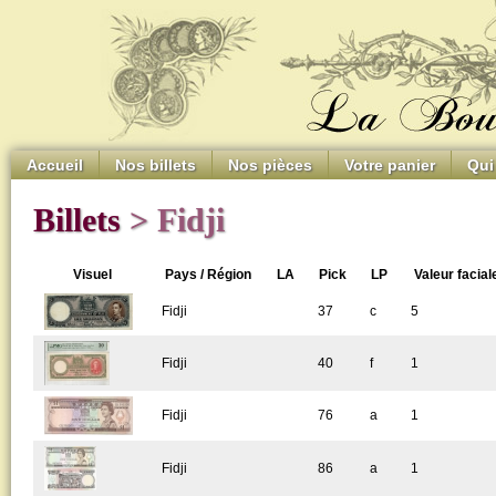
Accueil
Nos billets
Nos pièces
Votre panier
Qui
Billets
> Fidji
Visuel
Pays / Région
LA
Pick
LP
Valeur facial
Fidji
37
c
5
Fidji
40
f
1
Fidji
76
a
1
Fidji
86
a
1