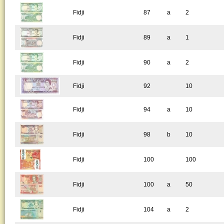
Fidji
87
a
2
Fidji
89
a
1
Fidji
90
a
2
Fidji
92
10
Fidji
94
a
10
Fidji
98
b
10
Fidji
100
100
Fidji
100
a
50
Fidji
104
a
2