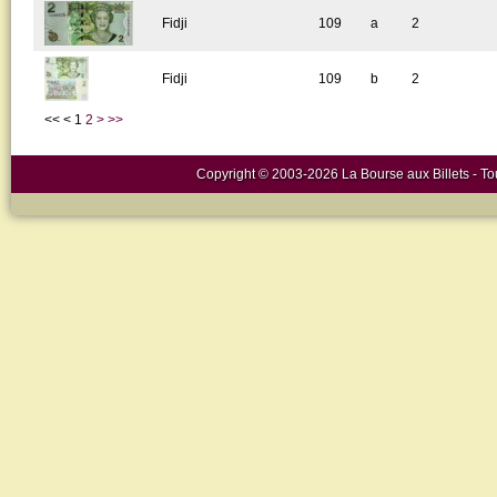
Fidji
109
a
2
Fidji
109
b
2
<<
<
1
2
>
>>
Copyright © 2003-2026 La Bourse aux Billets - Tou