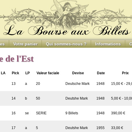
ces
Votre panier
Qui sommes-nous ?
Informations
C
 de l'Est
LA
Pick
LP
Valeur faciale
Devise
Date
Prix
13
a
20
Deutsche Mark
1948
15,00 € - 29,
14
b
50
Deutshe Mark
1948
5,00 € - 10,0
16
se
SERIE
9 Billets
1948
390,00 €
17
a
5
Deutshe Mark
1955
33,00 €