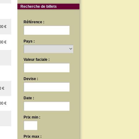
Recherche de billets
Référence :
00 €
Pays :
00 €
Valeur faciale :
Devise :
0 €
Date :
00 €
Prix min :
Prix max :