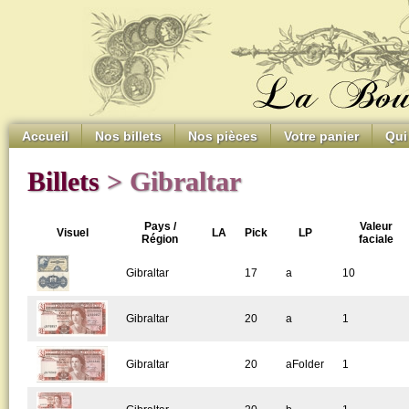
Accueil
Nos billets
Nos pièces
Votre panier
Qui
Billets
> Gibraltar
Pays /
Valeur
Visuel
LA
Pick
LP
Région
faciale
Gibraltar
17
a
10
Gibraltar
20
a
1
Gibraltar
20
aFolder
1