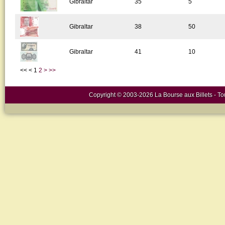
Gibraltar
35
5
Gibraltar
38
50
Gibraltar
41
10
<<
<
1
2
>
>>
Copyright © 2003-2026 La Bourse aux Billets - Tou