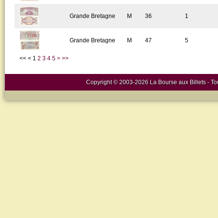
Grande Bretagne
M
36
1
Grande Bretagne
M
47
5
<<
<
1
2
3
4
5
>
>>
Copyright © 2003-2026 La Bourse aux Billets - Tou