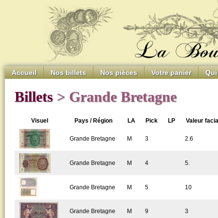
Accueil
Nos billets
Nos pièces
Votre panier
Qui
Billets
> Grande Bretagne
Visuel
Pays / Région
LA
Pick
LP
Valeur facia
Grande Bretagne
M
3
2.6
Grande Bretagne
M
4
5.
Grande Bretagne
M
5
10
Grande Bretagne
M
9
3