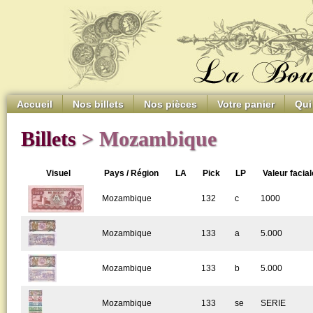
Accueil
Nos billets
Nos pièces
Votre panier
Qui
Billets
> Mozambique
Visuel
Pays / Région
LA
Pick
LP
Valeur facial
Mozambique
132
c
1000
Mozambique
133
a
5.000
Mozambique
133
b
5.000
Mozambique
133
se
SERIE