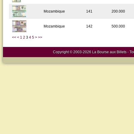
Mozambique
141
200.000
Mozambique
142
500.000
<<
<
1
2
3
4
5
>
>>
Copyright © 2003-2026 La Bourse aux Billets - Tou