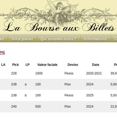
ces
Votre panier
Qui sommes-nous ?
Informations
C
es
LA
Pick
LP
Valeur faciale
Devise
Date
P
228
1000
Pesos
2020-2021
39,0
238
a
100
Piso
2024
5,00
238
b
100
Pesos
2025
5,50
240
500
Piso
2024
22,0