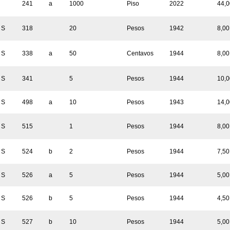
241
a
1000
Piso
2022
44,0
S
318
20
Pesos
1942
8,00
S
338
a
50
Centavos
1944
8,00
S
341
5
Pesos
1944
10,0
S
498
a
10
Pesos
1943
14,0
S
515
1
Pesos
1944
8,00
S
524
b
2
Pesos
1944
7,50
S
526
a
5
Pesos
1944
5,00
S
526
b
5
Pesos
1944
4,50
S
527
b
10
Pesos
1944
5,00