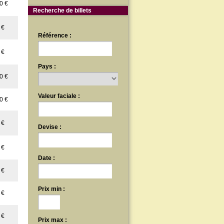
0 €
Recherche de billets
 €
Référence :
 €
Pays :
0 €
Valeur faciale :
0 €
 €
Devise :
 €
Date :
 €
Prix min :
 €
 €
Prix max :