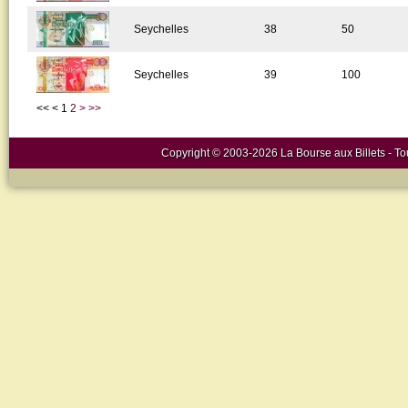
Seychelles
38
50
Seychelles
39
100
<<
<
1
2
>
>>
Copyright © 2003-2026 La Bourse aux Billets - Tou