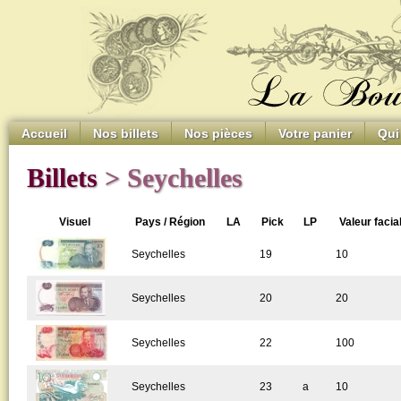
Accueil
Nos billets
Nos pièces
Votre panier
Qui
Billets
> Seychelles
Visuel
Pays / Région
LA
Pick
LP
Valeur facia
Seychelles
19
10
Seychelles
20
20
Seychelles
22
100
Seychelles
23
a
10