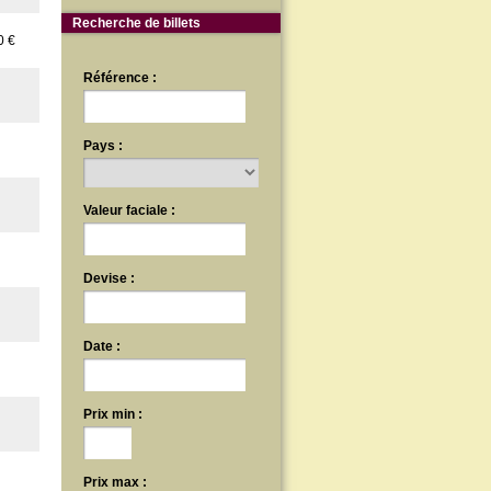
Recherche de billets
0 €
Référence :
Pays :
Valeur faciale :
Devise :
Date :
Prix min :
Prix max :