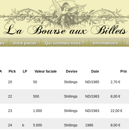
ces
Votre panier
Qui sommes-nous ?
Informations
C
A
Pick
LP
Valeur faciale
Devise
Date
Prix
20
50
Shillings
ND/1985
2,70 €
22
500
Shillings
ND/1983
8,00 €
23
1.000
Shillings
ND/1983
22,00 €
24
b
5.000
Shillings
1986
8,00 €