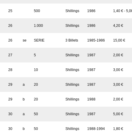
25
500
Shillings
1986
1,40 € - 5,0
26
1.000
Shillings
1986
4,20 €
26
se
SERIE
3 Billets
1985-1986
15,00 €
27
5
Shillings
1987
2,00 €
28
10
Shillings
1987
3,00 €
29
a
20
Shillings
1987
3,00 €
29
b
20
Shillings
1988
2,00 €
30
a
50
Shillings
1987
5,00 €
30
b
50
Shillings
1988-1994
1,80 €