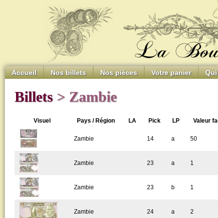
Accueil
Nos billets
Nos pièces
Votre panier
Qui
Billets
> Zambie
Visuel
Pays / Région
LA
Pick
LP
Valeur fa
Zambie
14
a
50
Zambie
23
a
1
Zambie
23
b
1
Zambie
24
a
2