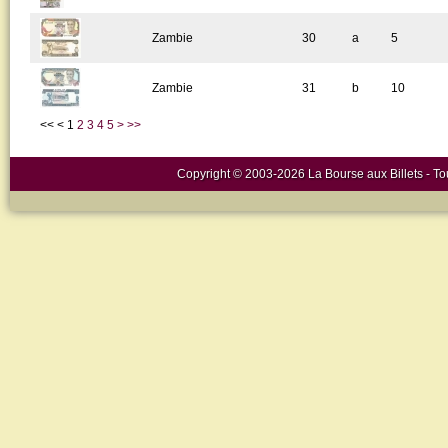
Zambie
30
a
5
Zambie
31
b
10
<<
<
1
2
3
4
5
>
>>
Copyright © 2003-2026 La Bourse aux Billets - Tou